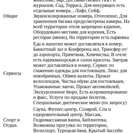
журналов, Сад, Терраса, Для некурящих есть
отдельные номера, , Лифт, Сейф,
Общие
Звукоизолированные номера, Отопление, Для
храненения багажа предусмотрены камеры, На
всей территории отеля запрещено курение,
Оборудовано местами для курения, Есть
ресторан (меню), На территории есть парковка
Еда и напитки может доставляться в номер,
Банкетный зал и Конференц-зал, Трансфер от/
до аэропорта, Прачечная, Химчистка, В отеле
есть парикмахерская и салон красоты, Завтрак
может доставляться в номер, Сервис по
глажению одежды для постояльцев, Люкс для
Сервисы
новобрачных, Обмен валюты, Прокат
велосипедов, Чистка обуви для постояльцев,
Упакованные ланчи, Прокат автомобилей,
Экскурсионное бюро, Есть ксерокопирование
и факс, Услуги по продаже билетов,
Специальные диетические меню (по запросу)
Сауна, Фитнес-центр, Солярий, Спа и
оздоровительный центр, Массаж,
Спорт и
Гидромассажная ванна, Библиотека,
Отдых
Возможны прогулки по территории,
Велоспорт, Турецкая баня, Крытый бассейн