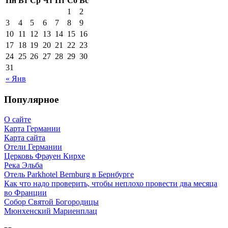
Пн
Вт
Ср
Чт
Пт
Сб
Вс
1
2
3
4
5
6
7
8
9
10
11
12
13
14
15
16
17
18
19
20
21
22
23
24
25
26
27
28
29
30
31
« Янв
Популярное
О сайте
Карта Германии
Карта сайта
Отели Германии
Церковь Фрауен Кирхе
Река Эльба
Отель Parkhotel Bernburg в Бернбурге
Как что надо проверить, чтобы неплохо провести два месяца
во Франции
Собор Святой Богородицы
Мюнхенский Мариенплац