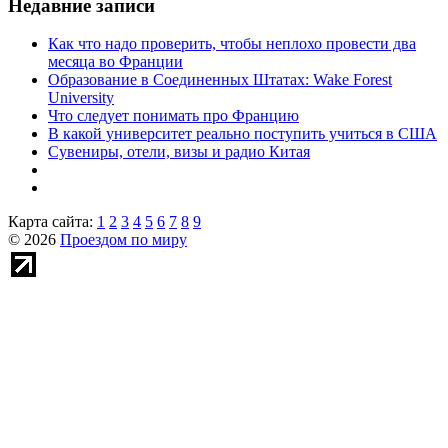
Недавние записи
Как что надо проверить, чтобы неплохо провести два
месяца во Франции
Образование в Соединенных Штатах: Wake Forest
University
Что следует понимать про Францию
В какой университет реально поступить учиться в США
Сувениры, отели, визы и радио Китая
Карта сайта:
1
2
3
4
5
6
7
8
9
© 2026
Проездом по миру