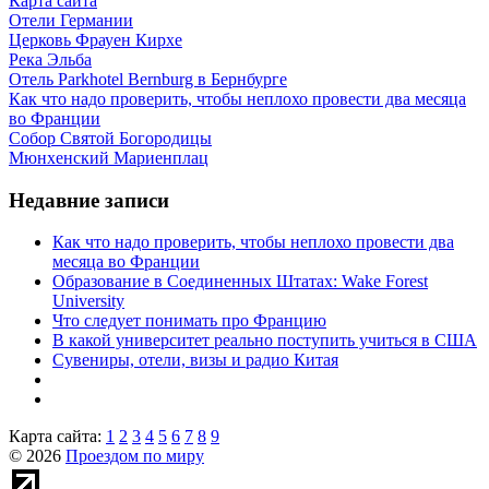
Карта сайта
Отели Германии
Церковь Фрауен Кирхе
Река Эльба
Отель Parkhotel Bernburg в Бернбурге
Как что надо проверить, чтобы неплохо провести два месяца
во Франции
Собор Святой Богородицы
Мюнхенский Мариенплац
Недавние записи
Как что надо проверить, чтобы неплохо провести два
месяца во Франции
Образование в Соединенных Штатах: Wake Forest
University
Что следует понимать про Францию
В какой университет реально поступить учиться в США
Сувениры, отели, визы и радио Китая
Карта сайта:
1
2
3
4
5
6
7
8
9
© 2026
Проездом по миру