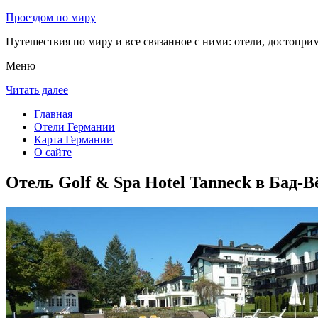
Проездом по миру
Путешествия по миру и все связанное с ними: отели, достоприм
Меню
Читать далее
Главная
Отели Германии
Карта Германии
О сайте
Отель Golf & Spa Hotel Tanneck в Бад-