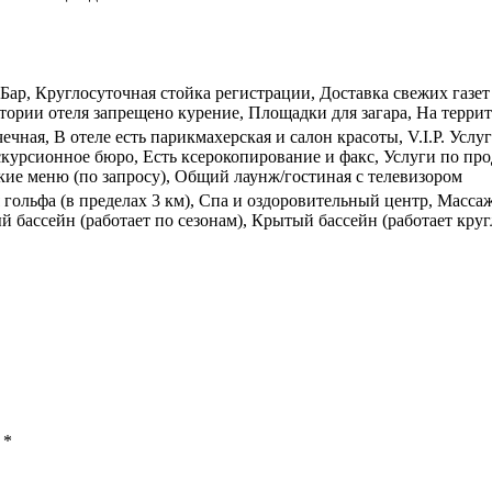
ар, Круглосуточная стойка регистрации, Доставка свежих газет 
итории отеля запрещено курение, Площадки для загара, На терри
ечная, В отеле есть парикмахерская и салон красоты, V.I.P. Усл
скурсионное бюро, Есть ксерокопирование и факс, Услуги по про
ие меню (по запросу), Общий лаунж/гостиная с телевизором
 гольфа (в пределах 3 км), Спа и оздоровительный центр, Масс
й бассейн (работает по сезонам), Крытый бассейн (работает кру
ы
*