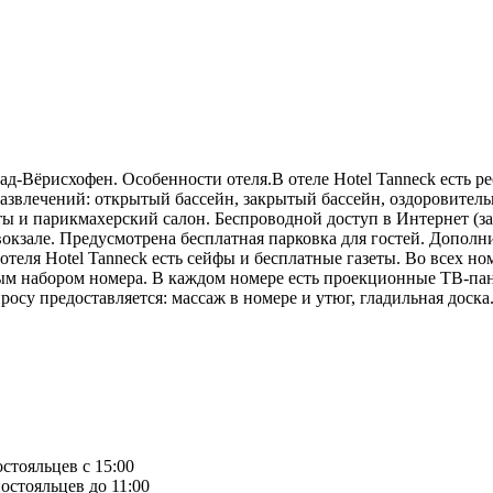
ад-Вёрисхофен. Особенности отеля.В отеле Hotel Tanneck есть р
азвлечений: открытый бассейн, закрытый бассейн, оздоровитель
ы и парикмахерский салон. Беспроводной доступ в Интернет (за
 вокзале. Предусмотрена бесплатная парковка для гостей. Допол
отеля Hotel Tanneck есть сейфы и бесплатные газеты. Во всех н
мым набором номера. В каждом номере есть проекционные ТВ-па
осу предоставляется: массаж в номере и утюг, гладильная доска.
остояльцев с 15:00
остояльцев до 11:00