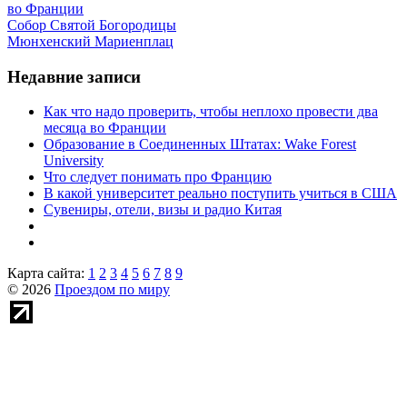
во Франции
Собор Святой Богородицы
Мюнхенский Мариенплац
Недавние записи
Как что надо проверить, чтобы неплохо провести два
месяца во Франции
Образование в Соединенных Штатах: Wake Forest
University
Что следует понимать про Францию
В какой университет реально поступить учиться в США
Сувениры, отели, визы и радио Китая
Карта сайта:
1
2
3
4
5
6
7
8
9
© 2026
Проездом по миру