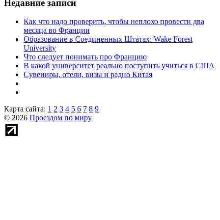
Недавние записи
Как что надо проверить, чтобы неплохо провести два
месяца во Франции
Образование в Соединенных Штатах: Wake Forest
University
Что следует понимать про Францию
В какой университет реально поступить учиться в США
Сувениры, отели, визы и радио Китая
Карта сайта:
1
2
3
4
5
6
7
8
9
© 2026
Проездом по миру