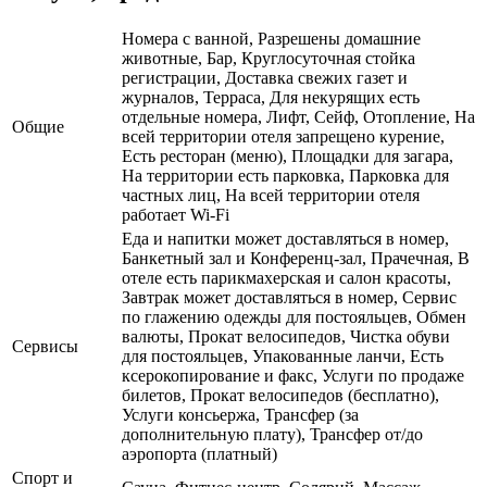
Номера с ванной, Разрешены домашние
животные, Бар, Круглосуточная стойка
регистрации, Доставка свежих газет и
журналов, Терраса, Для некурящих есть
отдельные номера, Лифт, Сейф, Отопление, На
Общие
всей территории отеля запрещено курение,
Есть ресторан (меню), Площадки для загара,
На территории есть парковка, Парковка для
частных лиц, На всей территории отеля
работает Wi-Fi
Еда и напитки может доставляться в номер,
Банкетный зал и Конференц-зал, Прачечная, В
отеле есть парикмахерская и салон красоты,
Завтрак может доставляться в номер, Сервис
по глажению одежды для постояльцев, Обмен
валюты, Прокат велосипедов, Чистка обуви
Сервисы
для постояльцев, Упакованные ланчи, Есть
ксерокопирование и факс, Услуги по продаже
билетов, Прокат велосипедов (бесплатно),
Услуги консьержа, Трансфер (за
дополнительную плату), Трансфер от/до
аэропорта (платный)
Спорт и