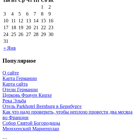
Пн
Вт
Ср
Чт
Пт
Сб
Вс
1
2
3
4
5
6
7
8
9
10
11
12
13
14
15
16
17
18
19
20
21
22
23
24
25
26
27
28
29
30
31
« Янв
Популярное
О сайте
Карта Германии
Карта сайта
Отели Германии
Церковь Фрауен Кирхе
Река Эльба
Отель Parkhotel Bernburg в Бернбурге
Как что надо проверить, чтобы неплохо провести два месяца
во Франции
Собор Святой Богородицы
Мюнхенский Мариенплац