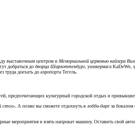
жду выставочным центром и
Мемориальной церковью кайзера Вил
гут добраться до
дворца Шарлоттенбург
, универмага KaDeWe, 
з труда доехать до аэропорта Тегель.
тей, предпочитающих культурный городской отдых и привыкших
й стол»
. А позже вы сможете отдохнуть в
лобби-баре
за бокалом 
урные мероприятия и взять напрокат машину. Оставить свой авт