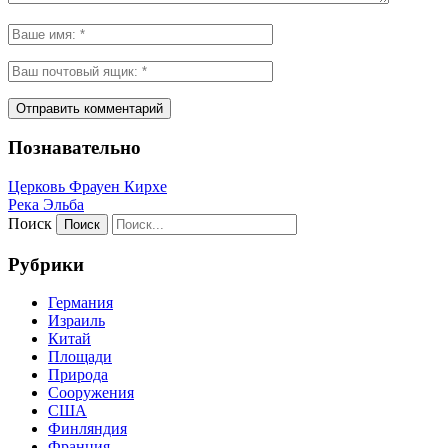
Познавательно
Церковь Фрауен Кирхе
Река Эльба
Поиск
Рубрики
Германия
Израиль
Китай
Площади
Природа
Сооружения
США
Финляндия
Франция