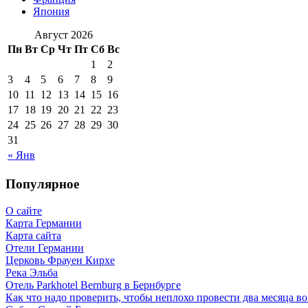
Япония
Август 2026
Пн
Вт
Ср
Чт
Пт
Сб
Вс
1
2
3
4
5
6
7
8
9
10
11
12
13
14
15
16
17
18
19
20
21
22
23
24
25
26
27
28
29
30
31
« Янв
Популярное
О сайте
Карта Германии
Карта сайта
Отели Германии
Церковь Фрауен Кирхе
Река Эльба
Отель Parkhotel Bernburg в Бернбурге
Как что надо проверить, чтобы неплохо провести два месяца в