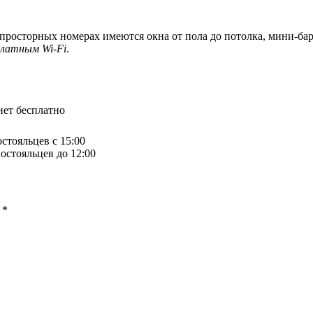
росторных номерах имеются окна от пола до потолка, мини-бар 
платным Wi-Fi
.
ет бесплатно
остояльцев с 15:00
остояльцев до 12:00
ы
*