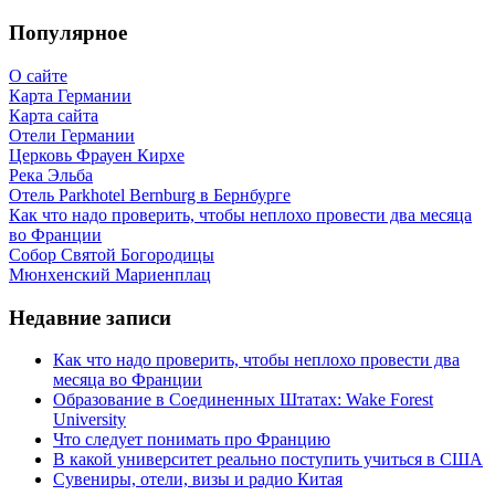
Популярное
О сайте
Карта Германии
Карта сайта
Отели Германии
Церковь Фрауен Кирхе
Река Эльба
Отель Parkhotel Bernburg в Бернбурге
Как что надо проверить, чтобы неплохо провести два месяца
во Франции
Собор Святой Богородицы
Мюнхенский Мариенплац
Недавние записи
Как что надо проверить, чтобы неплохо провести два
месяца во Франции
Образование в Соединенных Штатах: Wake Forest
University
Что следует понимать про Францию
В какой университет реально поступить учиться в США
Сувениры, отели, визы и радио Китая