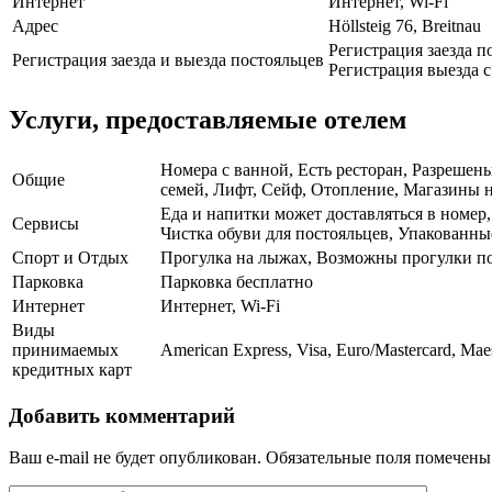
Интернет
Интернет, Wi-Fi
Адрес
Höllsteig 76, Breitnau
Регистрация заезда по
Регистрация заезда и выезда постояльцев
Регистрация выезда с 
Услуги, предоставляемые отелем
Номера с ванной, Есть ресторан, Разрешен
Общие
семей, Лифт, Сейф, Отопление, Магазины н
Еда и напитки может доставляться в номер
Сервисы
Чистка обуви для постояльцев, Упакованны
Спорт и Отдых
Прогулка на лыжах, Возможны прогулки п
Парковка
Парковка бесплатно
Интернет
Интернет, Wi-Fi
Виды
принимаемых
American Express, Visa, Euro/Mastercard, Mae
кредитных карт
Добавить комментарий
Ваш e-mail не будет опубликован.
Обязательные поля помечен