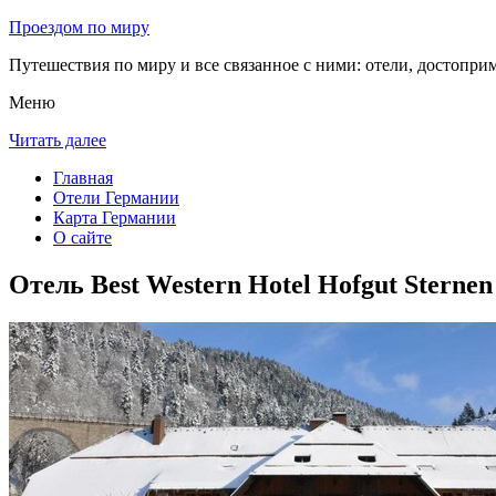
Проездом по миру
Путешествия по миру и все связанное с ними: отели, достоприм
Меню
Читать далее
Главная
Отели Германии
Карта Германии
О сайте
Отель Best Western Hotel Hofgut Sterne