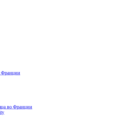
о Франции
сяца во Франции
ty