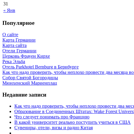
31
« Янв
Популярное
О сайте
Карта Германии
Карта сайта
Отели Германии
Церковь Фрауен Кирхе
Река Эльба
Отель Parkhotel Bernburg в Бернбурге
Как что надо проверить, чтобы неплохо провести два месяца в
Собор Святой Богородицы
Мюнхенский Мариенплац
Недавние записи
Как что надо проверить, чтобы неплохо провести два ме
Образование в Соединенных Штатах: Wake Forest Universi
Что следует понимать про Францию
В какой университет реально поступить учиться в США
Сувениры, отели, визы и радио Китая