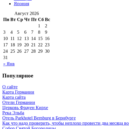
Япония
Август 2026
Пн
Вт
Ср
Чт
Пт
Сб
Вс
1
2
3
4
5
6
7
8
9
10
11
12
13
14
15
16
17
18
19
20
21
22
23
24
25
26
27
28
29
30
31
« Янв
Популярное
О сайте
Карта Германии
Карта сайта
Отели Германии
Церковь Фрауен Кирхе
Река Эльба
Отель Parkhotel Bernburg в Бернбурге
Как что надо проверить, чтобы неплохо провести два месяца в
Собор Святой Богородицы