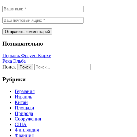
Познавательно
Церковь Фрауен Кирхе
Река Эльба
Поиск
Рубрики
Германия
Израиль
Китай
Площади
Природа
Сооружения
США
Финляндия
Франция