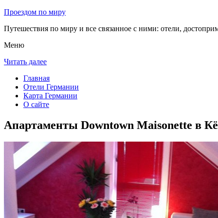
Проездом по миру
Путешествия по миру и все связанное с ними: отели, достоприм
Меню
Читать далее
Главная
Отели Германии
Карта Германии
О сайте
Апартаменты Downtown Maisonette в К