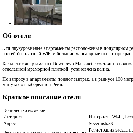
Об отеле
Эти двухуровневые апартаменты расположены в популярном ра
гостей бесплатный WiFi и большие мансардные окна с прекрас
Кельнские апартаменты Downtown Maisonette состоят из полно
отделанной мраморной плиткой, установлена ванна.
По запросу в апартаменты подают завтрак, а в радиусе 100 мет
минутах от набережной Рейна.
Краткое описание отеля
Количество номеров
1
Интернет
Интернет , Wi-Fi, Бе
Адрес
Severinstr.39
Регистрация заезда по
Регистрация заезда и выезда постояльцев