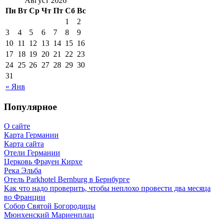
Август 2026
Пн
Вт
Ср
Чт
Пт
Сб
Вс
1
2
3
4
5
6
7
8
9
10
11
12
13
14
15
16
17
18
19
20
21
22
23
24
25
26
27
28
29
30
31
« Янв
Популярное
О сайте
Карта Германии
Карта сайта
Отели Германии
Церковь Фрауен Кирхе
Река Эльба
Отель Parkhotel Bernburg в Бернбурге
Как что надо проверить, чтобы неплохо провести два месяца
во Франции
Собор Святой Богородицы
Мюнхенский Мариенплац