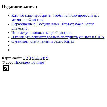
Недавние записи
Как что надо проверить, чтобы неплохо провести два
месяца во Франции
Образование в Соединенных Штатах: Wake Forest
University
Что следует понимать про Францию
В какой университет реально поступить учиться в США
Сувениры, отели, визы и радио Китая
Карта сайта:
1
2
3
4
5
6
7
8
9
© 2026
Проездом по миру