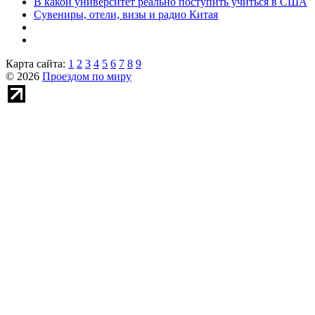
В какой университет реально поступить учиться в США
Сувениры, отели, визы и радио Китая
Карта сайта:
1
2
3
4
5
6
7
8
9
© 2026
Проездом по миру