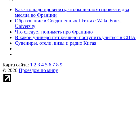
Как что надо проверить, чтобы неплохо провести два
месяца во Франции
Образование в Соединенных Штатах: Wake Forest
University
Что следует понимать про Францию
В какой университет реально поступить учиться в США
Сувениры, отели, визы и радио Китая
Карта сайта:
1
2
3
4
5
6
7
8
9
© 2026
Проездом по миру