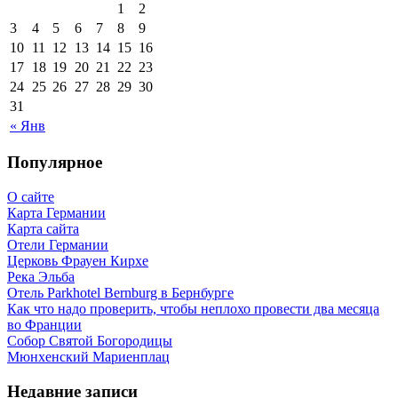
1
2
3
4
5
6
7
8
9
10
11
12
13
14
15
16
17
18
19
20
21
22
23
24
25
26
27
28
29
30
31
« Янв
Популярное
О сайте
Карта Германии
Карта сайта
Отели Германии
Церковь Фрауен Кирхе
Река Эльба
Отель Parkhotel Bernburg в Бернбурге
Как что надо проверить, чтобы неплохо провести два месяца
во Франции
Собор Святой Богородицы
Мюнхенский Мариенплац
Недавние записи