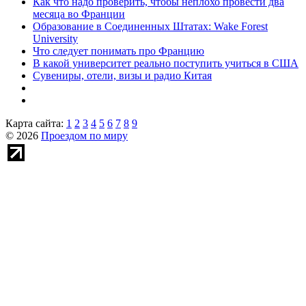
Как что надо проверить, чтобы неплохо провести два
месяца во Франции
Образование в Соединенных Штатах: Wake Forest
University
Что следует понимать про Францию
В какой университет реально поступить учиться в США
Сувениры, отели, визы и радио Китая
Карта сайта:
1
2
3
4
5
6
7
8
9
© 2026
Проездом по миру