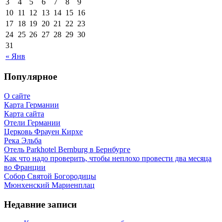
3
4
5
6
7
8
9
10
11
12
13
14
15
16
17
18
19
20
21
22
23
24
25
26
27
28
29
30
31
« Янв
Популярное
О сайте
Карта Германии
Карта сайта
Отели Германии
Церковь Фрауен Кирхе
Река Эльба
Отель Parkhotel Bernburg в Бернбурге
Как что надо проверить, чтобы неплохо провести два месяца
во Франции
Собор Святой Богородицы
Мюнхенский Мариенплац
Недавние записи