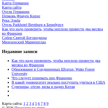
Карта Германии
Карта сайта
Отели Германии
Церковь Фрауен Кирхе
Река Эльба
Отель Parkhotel Bernburg в Бернбурге
Как что надо проверить, чтобы неплохо провести два месяца
во Франции
Собор Святой Богородицы
Мюнхенский Мариенплац
Недавние записи
Как что надо проверить, чтобы неплохо провести два
месяца во Франции
Образование в Соединенных Штатах: Wake Forest
University
Что следует понимать про Францию
В какой университет реально поступить учиться в США
Сувениры, отели, визы и радио Китая
Карта сайта:
1
2
3
4
5
6
7
8
9
© 2026
Проездом по миру