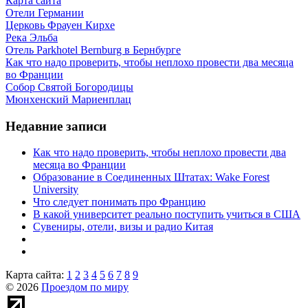
Карта сайта
Отели Германии
Церковь Фрауен Кирхе
Река Эльба
Отель Parkhotel Bernburg в Бернбурге
Как что надо проверить, чтобы неплохо провести два месяца
во Франции
Собор Святой Богородицы
Мюнхенский Мариенплац
Недавние записи
Как что надо проверить, чтобы неплохо провести два
месяца во Франции
Образование в Соединенных Штатах: Wake Forest
University
Что следует понимать про Францию
В какой университет реально поступить учиться в США
Сувениры, отели, визы и радио Китая
Карта сайта:
1
2
3
4
5
6
7
8
9
© 2026
Проездом по миру