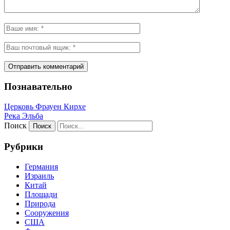
Познавательно
Церковь Фрауен Кирхе
Река Эльба
Поиск
Рубрики
Германия
Израиль
Китай
Площади
Природа
Сооружения
США