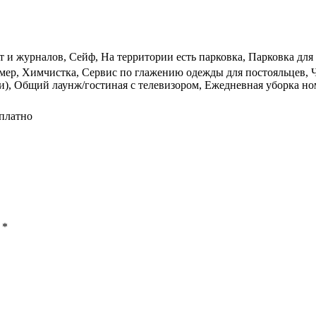
т и журналов, Сейф, На территории есть парковка, Парковка для 
омер, Химчистка, Сервис по глажению одежды для постояльцев, 
ки), Общий лаунж/гостиная с телевизором, Ежедневная уборка но
сплатно
ы
*