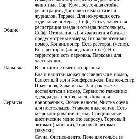
животные, Бар, Круглосуточная стойка
регистрации, Доставка свежих газет и
журналов, Терраса, Для некурящих есть
отдельные номера, , Лифт, Есть ускоренная
регистрация заезда и отъезда постояльцев,
Общие
Сейф, Отопление, Для храненения багажа
предусмотрены камеры, Гипоаллергенный
номер, Кондиционер, Есть ресторан (меню),
Есть ресторан («шведский стол»), На
территории есть парковка, Парковка для
частных лиц
Парковка
В гостинице имеется парковка
Еда и напитки может доставляться в номер,
Банкетный зал и Конференц-зал, Бизнес-центр,
Прачечная, Химчистка, Завтрак может
доставляться в номер, Сервис по глажению
одежды для постояльцев, Люкс для
Сервисы
новобрачных, Обмен валюты, Чистка обуви
для постояльцев, Упакованные ланчи, Есть
ксерокопирование и факс, Специальные
диетические меню (по запросу), Торговый
автомат (напитки), Торговый автомат
(закуски)
Сауна, Фитнес-центр, Поле для гольфа (в