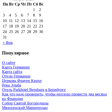
Пн
Вт
Ср
Чт
Пт
Сб
Вс
1
2
3
4
5
6
7
8
9
10
11
12
13
14
15
16
17
18
19
20
21
22
23
24
25
26
27
28
29
30
31
« Янв
Популярное
О сайте
Карта Германии
Карта сайта
Отели Германии
Церковь Фрауен Кирхе
Река Эльба
Отель Parkhotel Bernburg в Бернбурге
Как что надо проверить, чтобы неплохо провести два месяца
во Франции
Собор Святой Богородицы
Мюнхенский Мариенплац