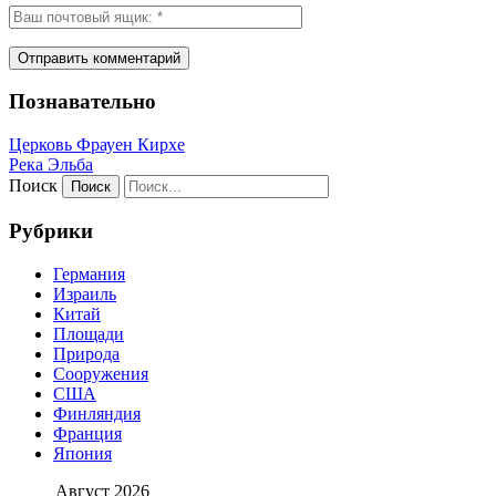
Познавательно
Церковь Фрауен Кирхе
Река Эльба
Поиск
Рубрики
Германия
Израиль
Китай
Площади
Природа
Сооружения
США
Финляндия
Франция
Япония
Август 2026