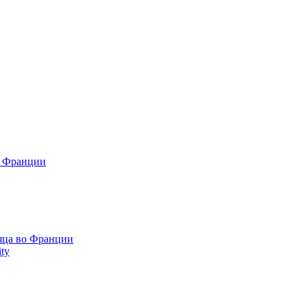
о Франции
сяца во Франции
ty