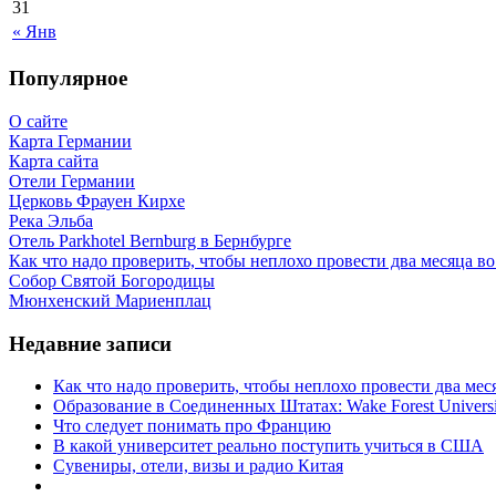
31
« Янв
Популярное
О сайте
Карта Германии
Карта сайта
Отели Германии
Церковь Фрауен Кирхе
Река Эльба
Отель Parkhotel Bernburg в Бернбурге
Как что надо проверить, чтобы неплохо провести два месяца в
Собор Святой Богородицы
Мюнхенский Мариенплац
Недавние записи
Как что надо проверить, чтобы неплохо провести два ме
Образование в Соединенных Штатах: Wake Forest Universi
Что следует понимать про Францию
В какой университет реально поступить учиться в США
Сувениры, отели, визы и радио Китая