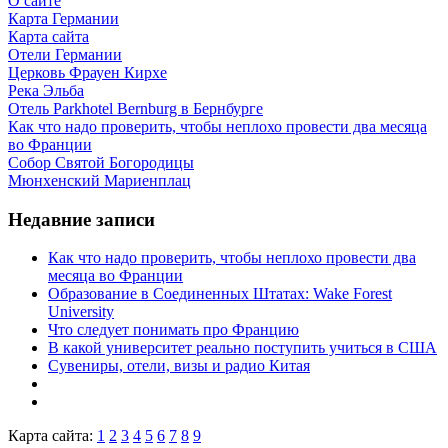
О сайте
Карта Германии
Карта сайта
Отели Германии
Церковь Фрауен Кирхе
Река Эльба
Отель Parkhotel Bernburg в Бернбурге
Как что надо проверить, чтобы неплохо провести два месяца
во Франции
Собор Святой Богородицы
Мюнхенский Мариенплац
Недавние записи
Как что надо проверить, чтобы неплохо провести два
месяца во Франции
Образование в Соединенных Штатах: Wake Forest
University
Что следует понимать про Францию
В какой университет реально поступить учиться в США
Сувениры, отели, визы и радио Китая
Карта сайта:
1
2
3
4
5
6
7
8
9