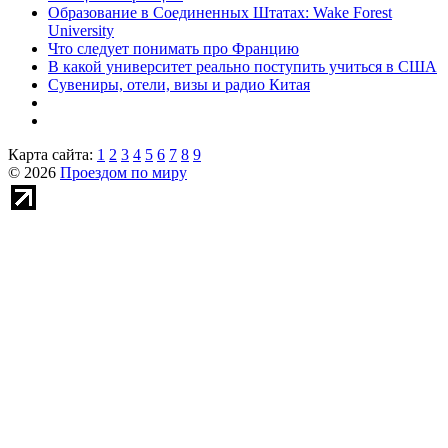
Образование в Соединенных Штатах: Wake Forest
University
Что следует понимать про Францию
В какой университет реально поступить учиться в США
Сувениры, отели, визы и радио Китая
Карта сайта:
1
2
3
4
5
6
7
8
9
© 2026
Проездом по миру