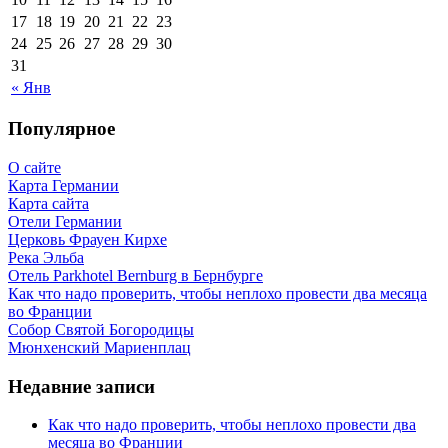
17
18
19
20
21
22
23
24
25
26
27
28
29
30
31
« Янв
Популярное
О сайте
Карта Германии
Карта сайта
Отели Германии
Церковь Фрауен Кирхе
Река Эльба
Отель Parkhotel Bernburg в Бернбурге
Как что надо проверить, чтобы неплохо провести два месяца
во Франции
Собор Святой Богородицы
Мюнхенский Мариенплац
Недавние записи
Как что надо проверить, чтобы неплохо провести два
месяца во Франции