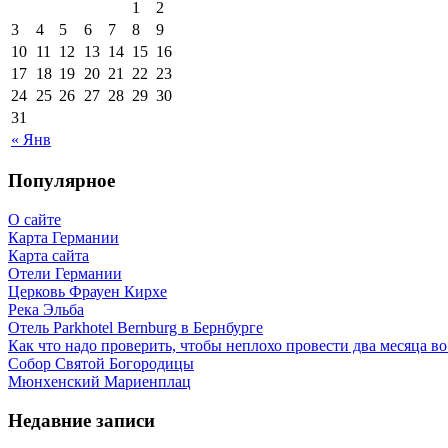
1
2
3
4
5
6
7
8
9
10
11
12
13
14
15
16
17
18
19
20
21
22
23
24
25
26
27
28
29
30
31
« Янв
Популярное
О сайте
Карта Германии
Карта сайта
Отели Германии
Церковь Фрауен Кирхе
Река Эльба
Отель Parkhotel Bernburg в Бернбурге
Как что надо проверить, чтобы неплохо провести два месяца в
Собор Святой Богородицы
Мюнхенский Мариенплац
Недавние записи