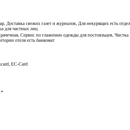
Бар, Доставка свежих газет и журналов, Для некурящих есть отде
ка для частных лиц
рачечная, Сервис по глажению одежды для постояльцев, Чистка 
итории отеля есть банкомат
kcard, EC-Card
ы
*