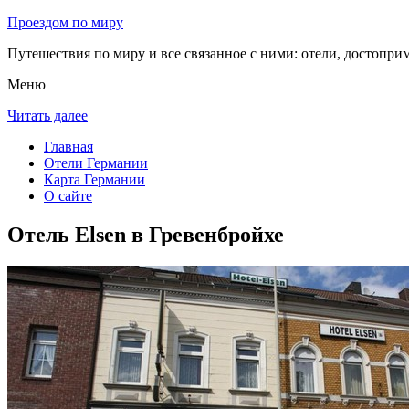
Проездом по миру
Путешествия по миру и все связанное с ними: отели, достоприм
Меню
Читать далее
Главная
Отели Германии
Карта Германии
О сайте
Отель Elsen в Гревенбройхе