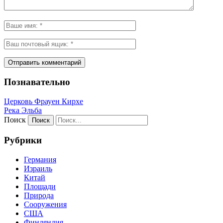
Познавательно
Церковь Фрауен Кирхе
Река Эльба
Поиск
Рубрики
Германия
Израиль
Китай
Площади
Природа
Сооружения
США
Финляндия