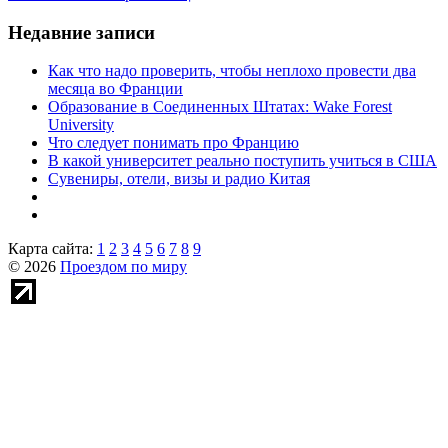
Недавние записи
Как что надо проверить, чтобы неплохо провести два
месяца во Франции
Образование в Соединенных Штатах: Wake Forest
University
Что следует понимать про Францию
В какой университет реально поступить учиться в США
Сувениры, отели, визы и радио Китая
Карта сайта:
1
2
3
4
5
6
7
8
9
© 2026
Проездом по миру