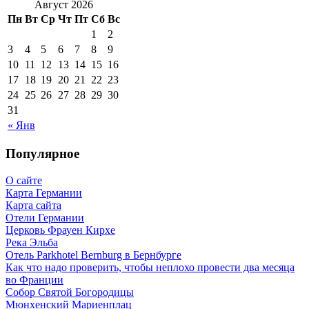
Август 2026
Пн
Вт
Ср
Чт
Пт
Сб
Вс
1
2
3
4
5
6
7
8
9
10
11
12
13
14
15
16
17
18
19
20
21
22
23
24
25
26
27
28
29
30
31
« Янв
Популярное
О сайте
Карта Германии
Карта сайта
Отели Германии
Церковь Фрауен Кирхе
Река Эльба
Отель Parkhotel Bernburg в Бернбурге
Как что надо проверить, чтобы неплохо провести два месяца
во Франции
Собор Святой Богородицы
Мюнхенский Мариенплац