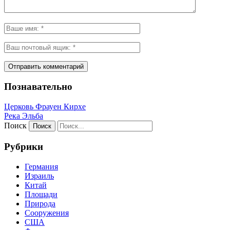
Познавательно
Церковь Фрауен Кирхе
Река Эльба
Поиск
Рубрики
Германия
Израиль
Китай
Площади
Природа
Сооружения
США