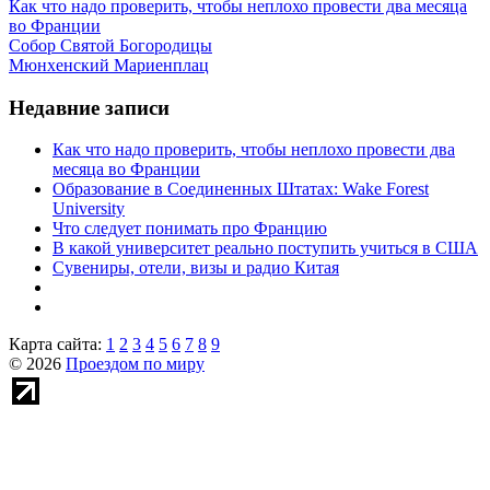
Как что надо проверить, чтобы неплохо провести два месяца
во Франции
Собор Святой Богородицы
Мюнхенский Мариенплац
Недавние записи
Как что надо проверить, чтобы неплохо провести два
месяца во Франции
Образование в Соединенных Штатах: Wake Forest
University
Что следует понимать про Францию
В какой университет реально поступить учиться в США
Сувениры, отели, визы и радио Китая
Карта сайта:
1
2
3
4
5
6
7
8
9
© 2026
Проездом по миру