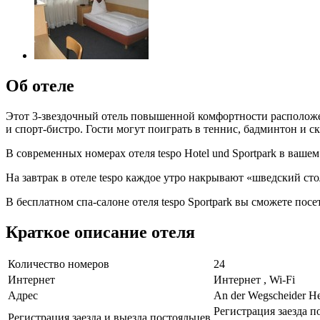
Об отеле
Этот 3-звездочный отель повышенной комфортности расположен
и спорт-бистро. Гости могут поиграть в теннис, бадминтон и с
В современных номерах отеля tespo Hotel und Sportpark в ваше
На завтрак в отеле tespo каждое утро накрывают «шведский с
В бесплатном спа-салоне отеля tespo Sportpark вы сможете посет
Краткое описание отеля
Количество номеров
24
Интернет
Интернет , Wi-Fi
Адрес
An der Wegscheider H
Регистрация заезда по
Регистрация заезда и выезда постояльцев