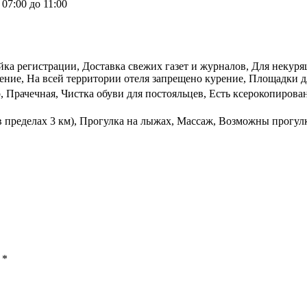
07:00 до 11:00
йка регистрации, Доставка свежих газет и журналов, Для некуря
ление, На всей территории отеля запрещено курение, Площадки дл
, Прачечная, Чистка обуви для постояльцев, Есть ксерокопирова
в пределах 3 км), Прогулка на лыжах, Массаж, Возможны прогулк
ы
*