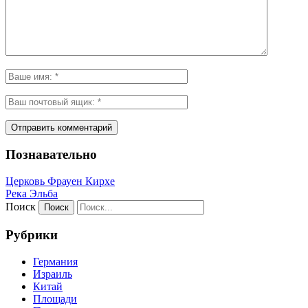
Познавательно
Церковь Фрауен Кирхе
Река Эльба
Поиск
Рубрики
Германия
Израиль
Китай
Площади