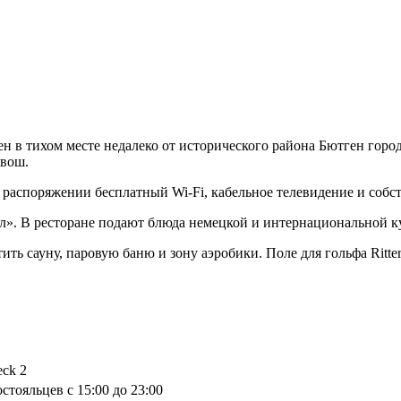
 в тихом месте недалеко от исторического района Бютген город
квош.
м распоряжении бесплатный Wi-Fi, кабельное телевидение и собс
тол». В ресторане подают блюда немецкой и интернациональной 
ить сауну, паровую баню и зону аэробики. Поле для гольфа Ritterb
eck 2
стояльцев с 15:00 до 23:00