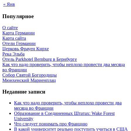
« Янв
Популярное
О сайте
Карта Германии
Карта сайта
Отели Германии
Церковь Фрауен Кирхе
Река Эльба
Отель Parkhotel Bernburg в Бернбурге
Как что надо проверить, чтобы неплохо провести два месяца
во Франции
Собор Святой Богородицы
Мюнхенский Мариенплац
Недавние записи
Как что надо проверить, чтобы неплохо провести два
месяца во Франции
Образование в Соединенных Штатах: Wake Forest
University
Что следует понимать про Францию
В какой университет реально поступить учиться в США