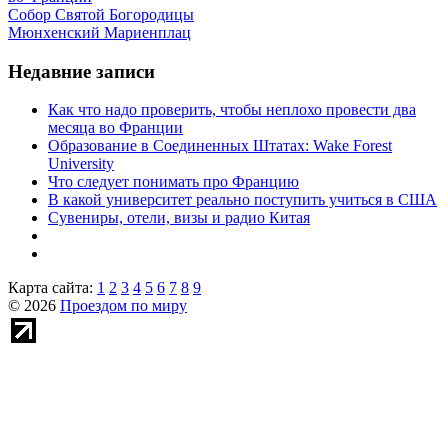
Собор Святой Богородицы
Мюнхенский Мариенплац
Недавние записи
Как что надо проверить, чтобы неплохо провести два
месяца во Франции
Образование в Соединенных Штатах: Wake Forest
University
Что следует понимать про Францию
В какой университет реально поступить учиться в США
Сувениры, отели, визы и радио Китая
Карта сайта:
1
2
3
4
5
6
7
8
9
© 2026
Проездом по миру