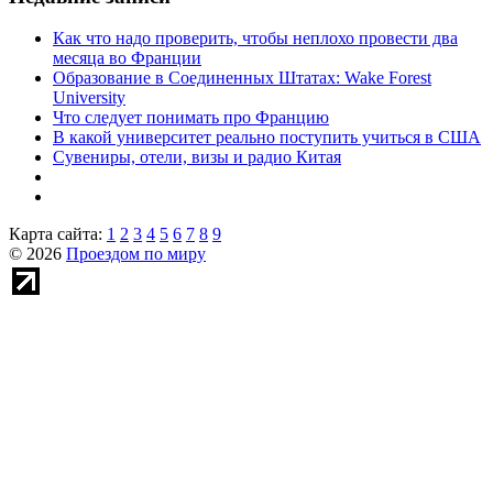
Как что надо проверить, чтобы неплохо провести два
месяца во Франции
Образование в Соединенных Штатах: Wake Forest
University
Что следует понимать про Францию
В какой университет реально поступить учиться в США
Сувениры, отели, визы и радио Китая
Карта сайта:
1
2
3
4
5
6
7
8
9
© 2026
Проездом по миру