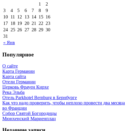
1
2
3
4
5
6
7
8
9
10
11
12
13
14
15
16
17
18
19
20
21
22
23
24
25
26
27
28
29
30
31
« Янв
Популярное
О сайте
Карта Германии
Карта сайта
Отели Германии
Церковь Фрауен Кирхе
Река Эльба
Отель Parkhotel Bernburg в Бернбурге
Как что надо проверить, чтобы неплохо провести два месяца
во Франции
Собор Святой Богородицы
Мюнхенский Мариенплац
Недавние записи