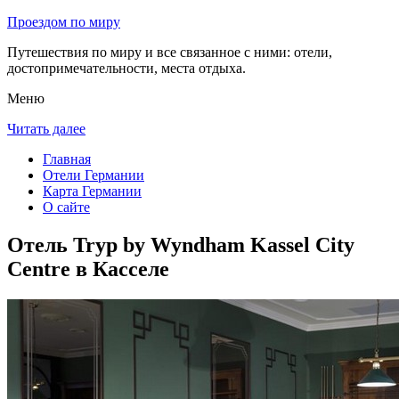
Проездом по миру
Путешествия по миру и все связанное с ними: отели,
достопримечательности, места отдыха.
Меню
Читать далее
Главная
Отели Германии
Карта Германии
О сайте
Отель Tryp by Wyndham Kassel City
Centre в Касселе