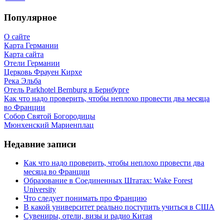
Популярное
О сайте
Карта Германии
Карта сайта
Отели Германии
Церковь Фрауен Кирхе
Река Эльба
Отель Parkhotel Bernburg в Бернбурге
Как что надо проверить, чтобы неплохо провести два месяца
во Франции
Собор Святой Богородицы
Мюнхенский Мариенплац
Недавние записи
Как что надо проверить, чтобы неплохо провести два
месяца во Франции
Образование в Соединенных Штатах: Wake Forest
University
Что следует понимать про Францию
В какой университет реально поступить учиться в США
Сувениры, отели, визы и радио Китая