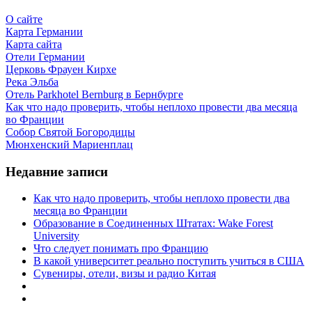
О сайте
Карта Германии
Карта сайта
Отели Германии
Церковь Фрауен Кирхе
Река Эльба
Отель Parkhotel Bernburg в Бернбурге
Как что надо проверить, чтобы неплохо провести два месяца
во Франции
Собор Святой Богородицы
Мюнхенский Мариенплац
Недавние записи
Как что надо проверить, чтобы неплохо провести два
месяца во Франции
Образование в Соединенных Штатах: Wake Forest
University
Что следует понимать про Францию
В какой университет реально поступить учиться в США
Сувениры, отели, визы и радио Китая