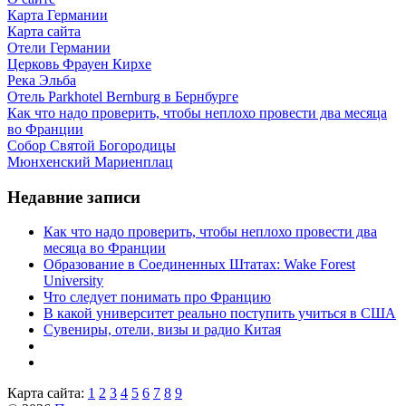
Карта Германии
Карта сайта
Отели Германии
Церковь Фрауен Кирхе
Река Эльба
Отель Parkhotel Bernburg в Бернбурге
Как что надо проверить, чтобы неплохо провести два месяца
во Франции
Собор Святой Богородицы
Мюнхенский Мариенплац
Недавние записи
Как что надо проверить, чтобы неплохо провести два
месяца во Франции
Образование в Соединенных Штатах: Wake Forest
University
Что следует понимать про Францию
В какой университет реально поступить учиться в США
Сувениры, отели, визы и радио Китая
Карта сайта:
1
2
3
4
5
6
7
8
9