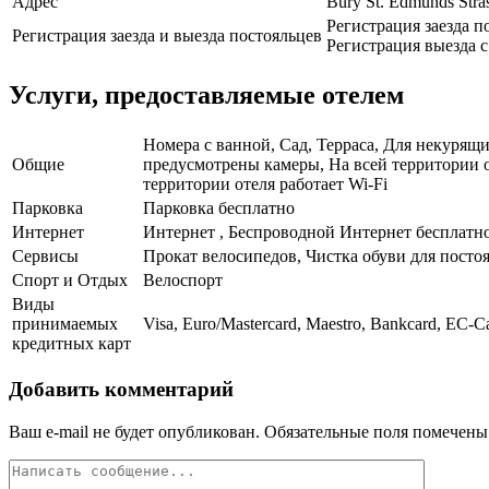
Адрес
Bury St. Edmunds Stra
Регистрация заезда по
Регистрация заезда и выезда постояльцев
Регистрация выезда с 
Услуги, предоставляемые отелем
Номера с ванной, Сад, Терраса, Для некурящи
Общие
предусмотрены камеры, На всей территории о
территории отеля работает Wi-Fi
Парковка
Парковка бесплатно
Интернет
Интернет , Беспроводной Интернет бесплатн
Сервисы
Прокат велосипедов, Чистка обуви для посто
Спорт и Отдых
Велоспорт
Виды
принимаемых
Visa, Euro/Mastercard, Maestro, Bankcard, EC-C
кредитных карт
Добавить комментарий
Ваш e-mail не будет опубликован.
Обязательные поля помечен