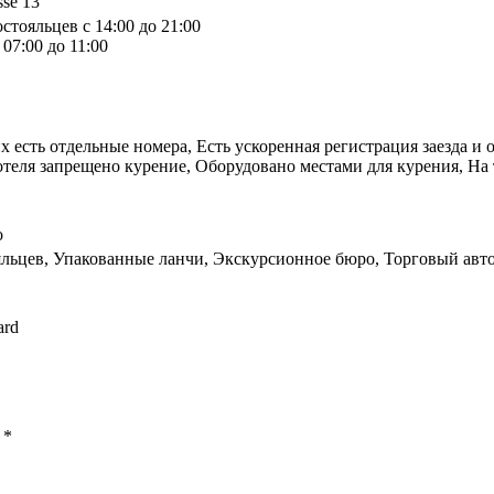
sse 13
стояльцев с 14:00 до 21:00
07:00 до 11:00
х есть отдельные номера, Есть ускоренная регистрация заезда и 
теля запрещено курение, Оборудовано местами для курения, На т
о
яльцев, Упакованные ланчи, Экскурсионное бюро, Торговый авто
ard
ы
*