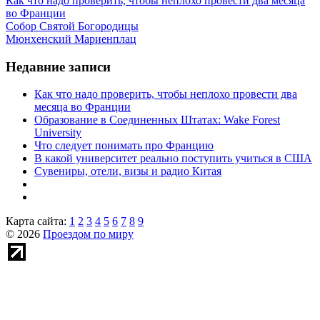
Как что надо проверить, чтобы неплохо провести два месяца
во Франции
Собор Святой Богородицы
Мюнхенский Мариенплац
Недавние записи
Как что надо проверить, чтобы неплохо провести два
месяца во Франции
Образование в Соединенных Штатах: Wake Forest
University
Что следует понимать про Францию
В какой университет реально поступить учиться в США
Сувениры, отели, визы и радио Китая
Карта сайта:
1
2
3
4
5
6
7
8
9
© 2026
Проездом по миру