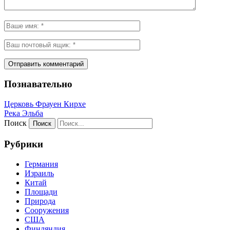
Познавательно
Церковь Фрауен Кирхе
Река Эльба
Поиск
Рубрики
Германия
Израиль
Китай
Площади
Природа
Сооружения
США
Финляндия