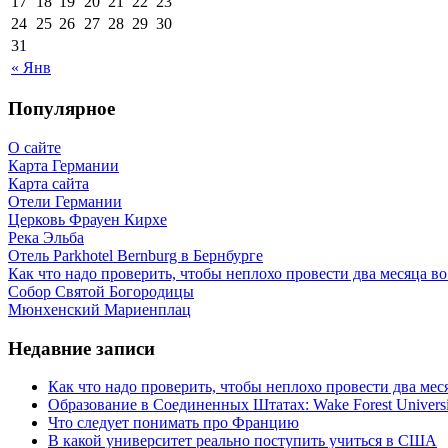
17
18
19
20
21
22
23
24
25
26
27
28
29
30
31
« Янв
Популярное
О сайте
Карта Германии
Карта сайта
Отели Германии
Церковь Фрауен Кирхе
Река Эльба
Отель Parkhotel Bernburg в Бернбурге
Как что надо проверить, чтобы неплохо провести два месяца в
Собор Святой Богородицы
Мюнхенский Мариенплац
Недавние записи
Как что надо проверить, чтобы неплохо провести два ме
Образование в Соединенных Штатах: Wake Forest Universi
Что следует понимать про Францию
В какой университет реально поступить учиться в США