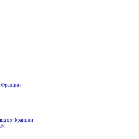
о Франции
сяца во Франции
ty