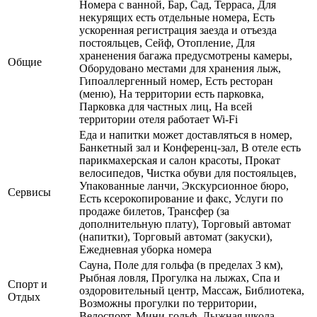
Номера с ванной, Бар, Сад, Терраса, Для
некурящих есть отдельные номера, Есть
ускоренная регистрация заезда и отъезда
постояльцев, Сейф, Отопление, Для
храненения багажа предусмотрены камеры,
Общие
Оборудовано местами для хранения лыж,
Гипоаллергенный номер, Есть ресторан
(меню), На территории есть парковка,
Парковка для частных лиц, На всей
территории отеля работает Wi-Fi
Еда и напитки может доставляться в номер,
Банкетный зал и Конференц-зал, В отеле есть
парикмахерская и салон красоты, Прокат
велосипедов, Чистка обуви для постояльцев,
Упакованные ланчи, Экскурсионное бюро,
Сервисы
Есть ксерокопирование и факс, Услуги по
продаже билетов, Трансфер (за
дополнительную плату), Торговый автомат
(напитки), Торговый автомат (закуски),
Ежедневная уборка номера
Сауна, Поле для гольфа (в пределах 3 км),
Рыбная ловля, Прогулка на лыжах, Спа и
Спорт и
оздоровительный центр, Массаж, Библиотека,
Отдых
Возможны прогулки по территории,
Велоспорт, Мини-гольф, Лыжная школа