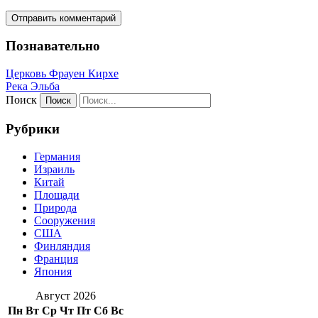
Познавательно
Церковь Фрауен Кирхе
Река Эльба
Поиск
Рубрики
Германия
Израиль
Китай
Площади
Природа
Сооружения
США
Финляндия
Франция
Япония
Август 2026
Пн
Вт
Ср
Чт
Пт
Сб
Вс