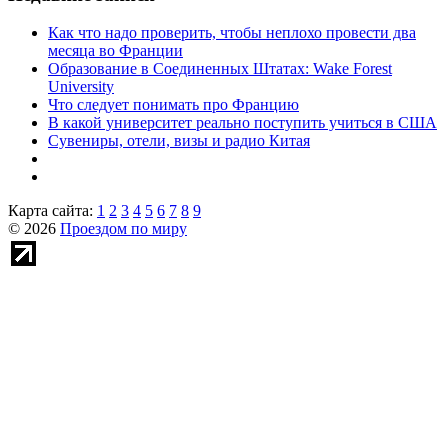
Как что надо проверить, чтобы неплохо провести два
месяца во Франции
Образование в Соединенных Штатах: Wake Forest
University
Что следует понимать про Францию
В какой университет реально поступить учиться в США
Сувениры, отели, визы и радио Китая
Карта сайта:
1
2
3
4
5
6
7
8
9
© 2026
Проездом по миру