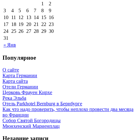
1
2
3
4
5
6
7
8
9
10
11
12
13
14
15
16
17
18
19
20
21
22
23
24
25
26
27
28
29
30
31
« Янв
Популярное
О сайте
Карта Германии
Карта сайта
Отели Германии
Церковь Фрауен Кирхе
Река Эльба
Отель Parkhotel Bernburg в Бернбурге
Как что надо проверить, чтобы неплохо провести два месяца
во Франции
Собор Святой Богородицы
Мюнхенский Мариенплац
Недавние записи