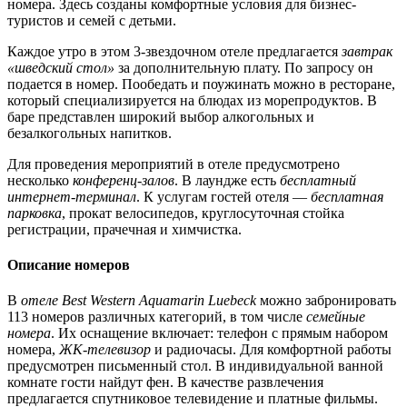
номера. Здесь созданы комфортные условия для бизнес-
туристов и семей с детьми.
Каждое утро в этом 3-звездочном отеле предлагается
завтрак
«шведский стол»
за дополнительную плату. По запросу он
подается в номер. Пообедать и поужинать можно в ресторане,
который специализируется на блюдах из морепродуктов. В
баре представлен широкий выбор алкогольных и
безалкогольных напитков.
Для проведения мероприятий в отеле предусмотрено
несколько
конференц-залов
. В лаундже есть
бесплатный
интернет-терминал
. К услугам гостей отеля —
бесплатная
парковка
, прокат велосипедов, круглосуточная стойка
регистрации, прачечная и химчистка.
Описание номеров
В
отеле Best Western Aquamarin Luebeck
можно забронировать
113 номеров различных категорий, в том числе
семейные
номера
. Их оснащение включает: телефон с прямым набором
номера,
ЖК-телевизор
и радиочасы. Для комфортной работы
предусмотрен письменный стол. В индивидуальной ванной
комнате гости найдут фен. В качестве развлечения
предлагается спутниковое телевидение и платные фильмы.