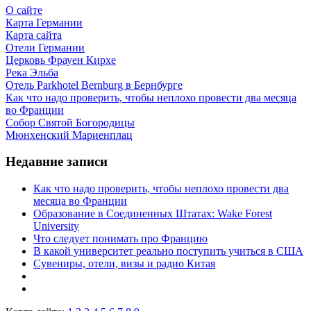
О сайте
Карта Германии
Карта сайта
Отели Германии
Церковь Фрауен Кирхе
Река Эльба
Отель Parkhotel Bernburg в Бернбурге
Как что надо проверить, чтобы неплохо провести два месяца
во Франции
Собор Святой Богородицы
Мюнхенский Мариенплац
Недавние записи
Как что надо проверить, чтобы неплохо провести два
месяца во Франции
Образование в Соединенных Штатах: Wake Forest
University
Что следует понимать про Францию
В какой университет реально поступить учиться в США
Сувениры, отели, визы и радио Китая