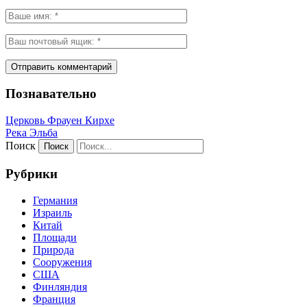
Познавательно
Церковь Фрауен Кирхе
Река Эльба
Поиск
Рубрики
Германия
Израиль
Китай
Площади
Природа
Сооружения
США
Финляндия
Франция