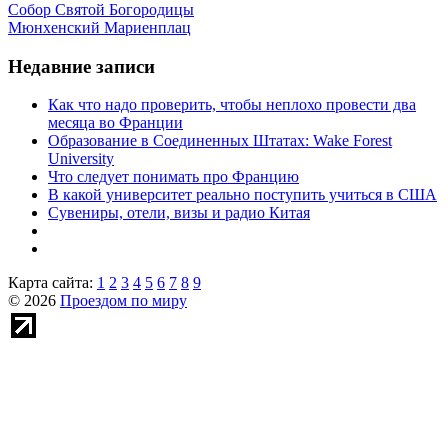
Собор Святой Богородицы
Мюнхенский Мариенплац
Недавние записи
Как что надо проверить, чтобы неплохо провести два
месяца во Франции
Образование в Соединенных Штатах: Wake Forest
University
Что следует понимать про Францию
В какой университет реально поступить учиться в США
Сувениры, отели, визы и радио Китая
Карта сайта:
1
2
3
4
5
6
7
8
9
© 2026
Проездом по миру