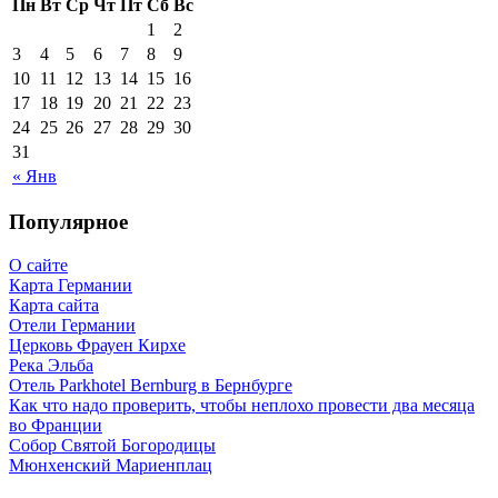
Пн
Вт
Ср
Чт
Пт
Сб
Вс
1
2
3
4
5
6
7
8
9
10
11
12
13
14
15
16
17
18
19
20
21
22
23
24
25
26
27
28
29
30
31
« Янв
Популярное
О сайте
Карта Германии
Карта сайта
Отели Германии
Церковь Фрауен Кирхе
Река Эльба
Отель Parkhotel Bernburg в Бернбурге
Как что надо проверить, чтобы неплохо провести два месяца
во Франции
Собор Святой Богородицы
Мюнхенский Мариенплац