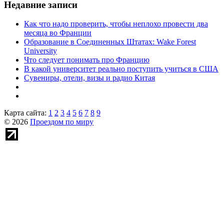
Недавние записи
Как что надо проверить, чтобы неплохо провести два
месяца во Франции
Образование в Соединенных Штатах: Wake Forest
University
Что следует понимать про Францию
В какой университет реально поступить учиться в США
Сувениры, отели, визы и радио Китая
Карта сайта:
1
2
3
4
5
6
7
8
9
© 2026
Проездом по миру