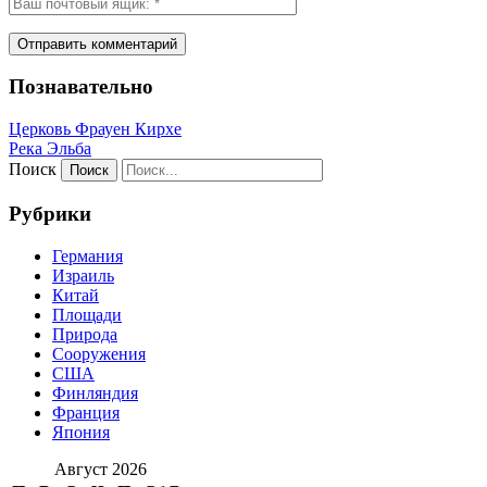
Познавательно
Церковь Фрауен Кирхе
Река Эльба
Поиск
Рубрики
Германия
Израиль
Китай
Площади
Природа
Сооружения
США
Финляндия
Франция
Япония
Август 2026