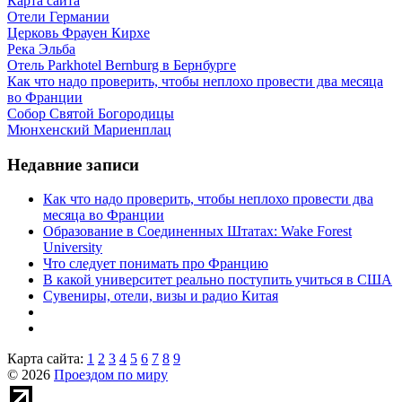
Карта сайта
Отели Германии
Церковь Фрауен Кирхе
Река Эльба
Отель Parkhotel Bernburg в Бернбурге
Как что надо проверить, чтобы неплохо провести два месяца
во Франции
Собор Святой Богородицы
Мюнхенский Мариенплац
Недавние записи
Как что надо проверить, чтобы неплохо провести два
месяца во Франции
Образование в Соединенных Штатах: Wake Forest
University
Что следует понимать про Францию
В какой университет реально поступить учиться в США
Сувениры, отели, визы и радио Китая
Карта сайта:
1
2
3
4
5
6
7
8
9
© 2026
Проездом по миру