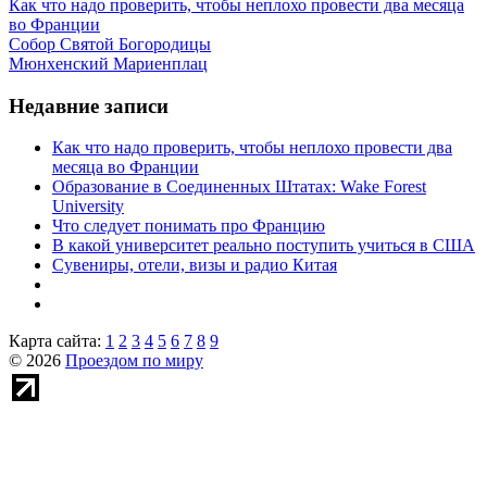
Как что надо проверить, чтобы неплохо провести два месяца
во Франции
Собор Святой Богородицы
Мюнхенский Мариенплац
Недавние записи
Как что надо проверить, чтобы неплохо провести два
месяца во Франции
Образование в Соединенных Штатах: Wake Forest
University
Что следует понимать про Францию
В какой университет реально поступить учиться в США
Сувениры, отели, визы и радио Китая
Карта сайта:
1
2
3
4
5
6
7
8
9
© 2026
Проездом по миру