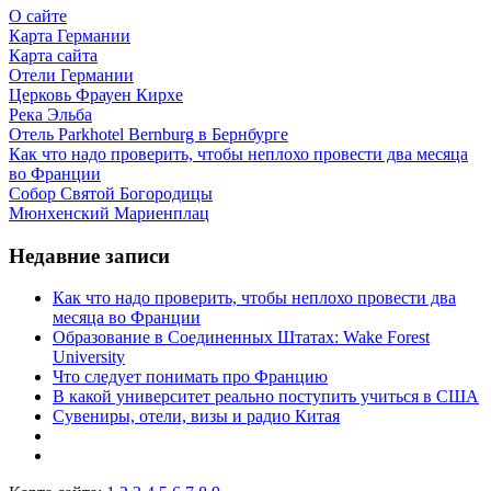
О сайте
Карта Германии
Карта сайта
Отели Германии
Церковь Фрауен Кирхе
Река Эльба
Отель Parkhotel Bernburg в Бернбурге
Как что надо проверить, чтобы неплохо провести два месяца
во Франции
Собор Святой Богородицы
Мюнхенский Мариенплац
Недавние записи
Как что надо проверить, чтобы неплохо провести два
месяца во Франции
Образование в Соединенных Штатах: Wake Forest
University
Что следует понимать про Францию
В какой университет реально поступить учиться в США
Сувениры, отели, визы и радио Китая