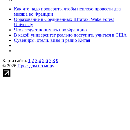
Как что надо проверить, чтобы неплохо провести два
месяца во Франции
Образование в Соединенных Штатах: Wake Forest
University
Что следует понимать про Францию
В какой университет реально поступить учиться в США
Сувениры, отели, визы и радио Китая
Карта сайта:
1
2
3
4
5
6
7
8
9
© 2026
Проездом по миру