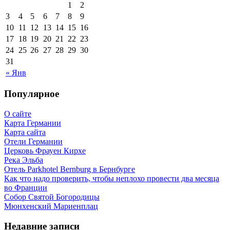
1
2
3
4
5
6
7
8
9
10
11
12
13
14
15
16
17
18
19
20
21
22
23
24
25
26
27
28
29
30
31
« Янв
Популярное
О сайте
Карта Германии
Карта сайта
Отели Германии
Церковь Фрауен Кирхе
Река Эльба
Отель Parkhotel Bernburg в Бернбурге
Как что надо проверить, чтобы неплохо провести два месяца
во Франции
Собор Святой Богородицы
Мюнхенский Мариенплац
Недавние записи