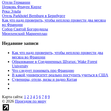
Отели Германии
Церковь Фрауен Кирхе
Река Эльба
Отель Parkhotel Bernburg в Бернбурге
Как что надо проверить, чтобы неплохо провести два месяца
во Франции
Собор Святой Богородицы
Мюнхенский Мариенплац
Недавние записи
Как что надо проверить, чтобы неплохо провести два
месяца во Франции
Образование в Соединенных Штатах: Wake Forest
University
Что следует понимать про Францию
В какой университет реально поступить учиться в США
Сувениры, отели, визы и радио Китая
Карта сайта:
1
2
3
4
5
6
7
8
9
© 2026
Проездом по миру