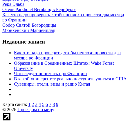
Река Эльба
Отель Parkhotel Bernburg в Бернбурге
Как что надо проверить, чтобы неплохо провести два месяца
во Франции
Собор Святой Богородицы
Мюнхенский Мариенплац
Недавние записи
Как что надо проверить, чтобы неплохо провести два
месяца во Франции
Образование в Соединенных Штатах: Wake Forest
University
Что следует понимать про Францию
В какой университет реально поступить учиться в США
Сувениры, отели, визы и радио Китая
Карта сайта:
1
2
3
4
5
6
7
8
9
© 2026
Проездом по миру