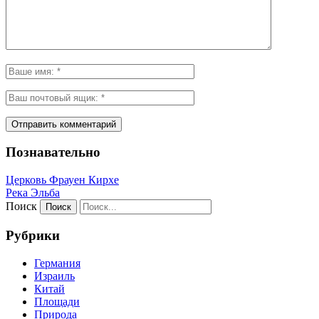
Познавательно
Церковь Фрауен Кирхе
Река Эльба
Поиск
Рубрики
Германия
Израиль
Китай
Площади
Природа