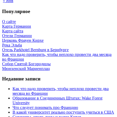
« Янв
Популярное
О сайте
Карта Германии
Карта сайта
Отели Германии
Церковь Фрауен Кирхе
Река Эльба
Отель Parkhotel Bernburg в Бернбурге
Как что надо проверить, чтобы неплохо провести два месяца
во Франции
Собор Святой Богородицы
Мюнхенский Мариенплац
Недавние записи
Как что надо проверить, чтобы неплохо провести два
месяца во Франции
Образование в Соединенных Штатах: Wake Forest
University
Что следует понимать про Францию
В какой университет реально поступить учиться в США
Сувениры, отели, визы и радио Китая