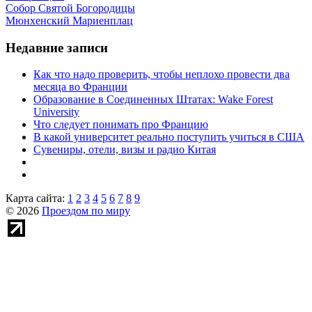
Собор Святой Богородицы
Мюнхенский Мариенплац
Недавние записи
Как что надо проверить, чтобы неплохо провести два
месяца во Франции
Образование в Соединенных Штатах: Wake Forest
University
Что следует понимать про Францию
В какой университет реально поступить учиться в США
Сувениры, отели, визы и радио Китая
Карта сайта:
1
2
3
4
5
6
7
8
9
© 2026
Проездом по миру