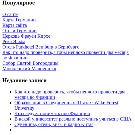
Популярное
О сайте
Карта Германии
Карта сайта
Отели Германии
Церковь Фрауен Кирхе
Река Эльба
Отель Parkhotel Bernburg в Бернбурге
Как что надо проверить, чтобы неплохо провести два месяца
во Франции
Собор Святой Богородицы
Мюнхенский Мариенплац
Недавние записи
Как что надо проверить, чтобы неплохо провести два
месяца во Франции
Образование в Соединенных Штатах: Wake Forest
University
Что следует понимать про Францию
В какой университет реально поступить учиться в США
Сувениры, отели, визы и радио Китая