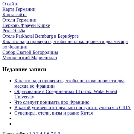
О сайте
Карта Германии
Карта сайта
Отели Германии
Церковь Фрауен Кирхе
Река Эльба
Отель Parkhotel Bernburg в Бернбурге
Как что надо проверить, чтобы неплохо провести два месяца
во Франции
Собор Святой Богородицы
Мюнхенский Мариенплац
Недавние записи
Как что надо проверить, чтобы неплохо провести два
месяца во Франции
Образование в Соединенных Штатах: Wake Forest
University
Что следует понимать про Францию
В какой университет реально поступить учиться в США
Сувениры, отели, визы и радио Китая
Карта сайта:
1
2
3
4
5
6
7
8
9