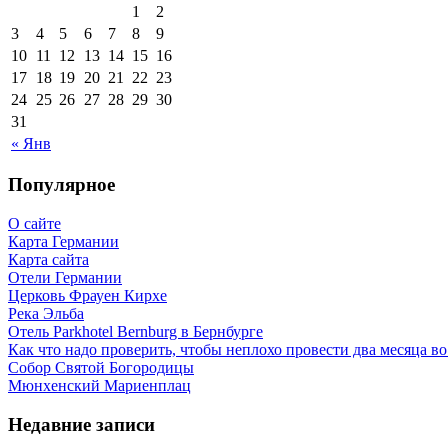
1
2
3
4
5
6
7
8
9
10
11
12
13
14
15
16
17
18
19
20
21
22
23
24
25
26
27
28
29
30
31
« Янв
Популярное
О сайте
Карта Германии
Карта сайта
Отели Германии
Церковь Фрауен Кирхе
Река Эльба
Отель Parkhotel Bernburg в Бернбурге
Как что надо проверить, чтобы неплохо провести два месяца в
Собор Святой Богородицы
Мюнхенский Мариенплац
Недавние записи