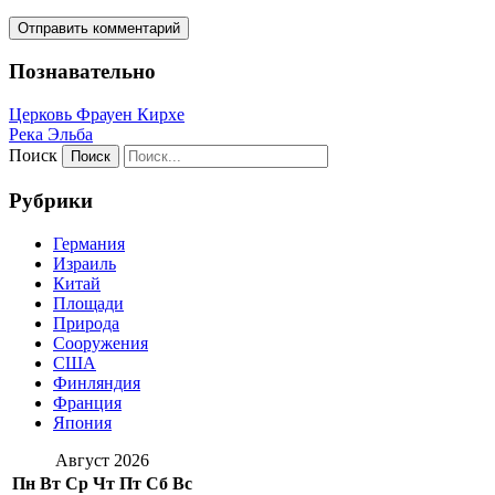
Познавательно
Церковь Фрауен Кирхе
Река Эльба
Поиск
Рубрики
Германия
Израиль
Китай
Площади
Природа
Сооружения
США
Финляндия
Франция
Япония
Август 2026
Пн
Вт
Ср
Чт
Пт
Сб
Вс